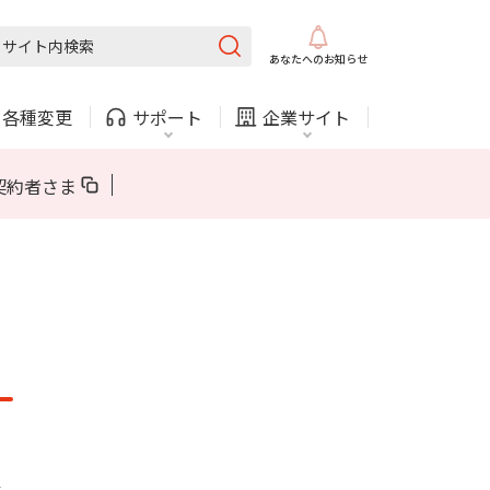
固定電話
ガス
あなたへの
お知らせ
・
各種変更
サポート
企業サイト
法人・自治体向けサービス
契約者さま
内
COMサービスご利用中の方
採用情報
固定電話
ガス
固定電話
ガス
お困りごと・お問い合わせ
法人・自治体向けサービス
（チャット）