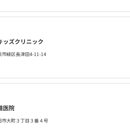
キッズクリニック
市緑区長津田4-11-14
植医院
田市大町３丁目３番４号