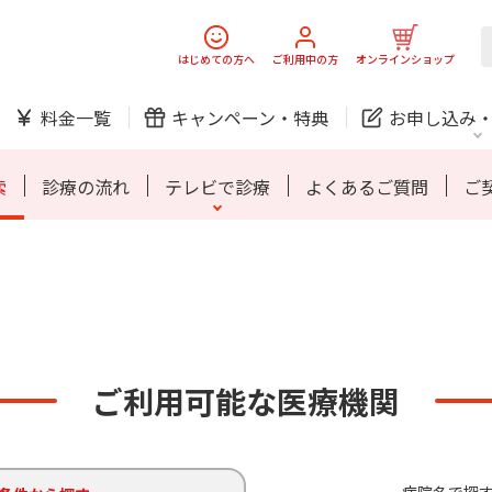
スマホ
でんき
はじめての方へ
ご利用中の方
オンラインショップ
ご利用開始までの流れ
料金一覧
キャンペーン・
特典
お申し込み
防犯カメラ
オンライン診療
索
診療の流れ
テレビで診療
よくあるご質問
ご
中期経営計画
ニュースリリース
会社案
J:
スマホ
でんき
スマホ
でんき
ご利用開始までの流れ
ホームIoT
ご利用可能な医療機関
防犯カメラ
新規ご加入の方
ご利用中の方
防犯カメラ
オンライン診療
お問い合わせ
各種お手続き
おうちサポート
各種お手続き