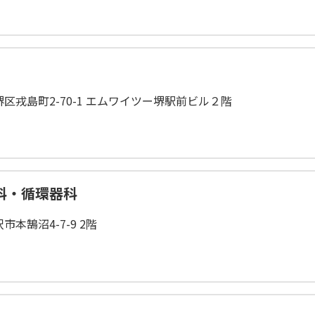
区戎島町2-70-1 エムワイツー堺駅前ビル２階
科・循環器科
本鵠沼4-7-9 2階