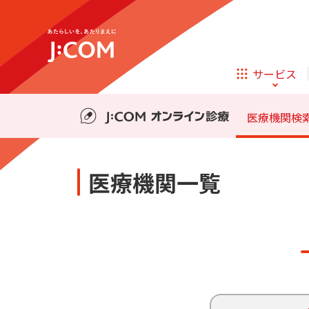
テレビ
ネット
料金・事前の準備
診療の流れ
サービス
ほけん
ローン
医療機関検
相続そうだん
その他サービス
医療機関一覧
企業理念
サステナビリティ
新規ご加入の方
テレビ
ネット
テレビ
ネット
料金・事前の準備
診療の流れ
オンライン
ほけん
新規ご加入の方
診療
ほけん
ローン
お申し込み
J:COM STREAM
えんかくサポート