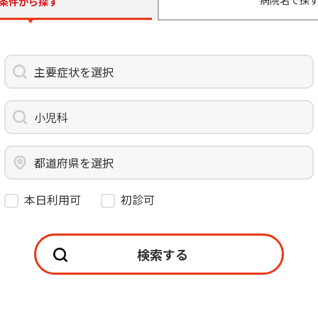
病院名で探
条件から探す
無料・特別料金の物件も！
J:COMブックス
パーソナルID
料金
対応エリア・物件をご案内
訪問・窓口
契約
主要症状を選択
加入特典
小児科
都道府県を選択
本日利用可
初診可
検索する