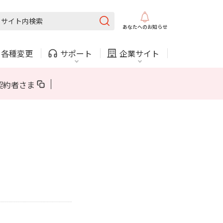
固定電話
ガス
あなたへの
お知らせ
・
各種変更
サポート
企業サイト
法人・自治体向けサービス
契約者さま
内
COMサービスご利用中の方
採用情報
固定電話
ガス
固定電話
ガス
お困りごと・お問い合わせ
法人・自治体向けサービス
（チャット）