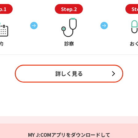
p.1
Step.2
St
約
診察
お
詳しく見る
MY J:COMアプリをダウンロードして