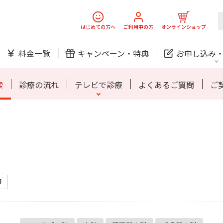
スマホ
でんき
はじめての方へ
ご利用中の方
オンラインショップ
ご利用開始までの流れ
料金一覧
キャンペーン・
特典
お申し込み
防犯カメラ
オンライン診療
索
診療の流れ
テレビで診療
よくあるご質問
ご
中期経営計画
ニュースリリース
会社案
J:
スマホ
でんき
スマホ
でんき
ご利用開始までの流れ
ホームIoT
防犯カメラ
新規ご加入の方
ご利用中の方
防犯カメラ
オンライン診療
お問い合わせ
各種お手続き
おうちサポート
各種お手続き