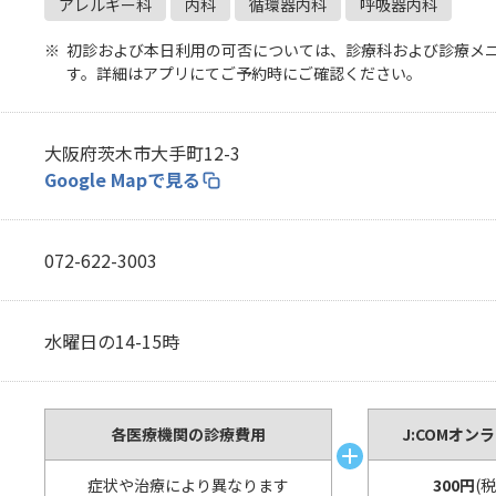
アレルギー科
内科
循環器内科
呼吸器内科
無料・特別料金の物件も！
J:COMブックス
パーソナルID
料金
初診および本日利用の可否については、診療科および診療メ
対応エリア・物件をご案内
訪問・窓口
契約
す。詳細はアプリにてご予約時にご確認ください。
加入特典
大阪府茨木市大手町12-3
Google Mapで見る
072-622-3003
水曜日の14-15時
各医療機関の診療費用
J:COMオン
症状や治療により異なります
300円
(