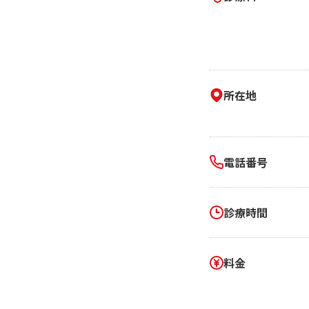
相続そうだん
その他サービス
あなたにピッタリのプランがすぐわかる
防災情報サービス
自転車生活サポート
料金シミュレーション
WiMAX
障害・メンテナンス情報
所在地
電話番号
診療時間
料金