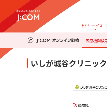
テレビ
ネット
料金・事前の準備
診療の流れ
サービス
ほけん
ローン
医療機関検
相続そうだん
その他サービス
いしが城谷クリニック
企業理念
サステナビリティ
新規ご加入の方
テレビ
ネット
テレビ
ネット
料金・事前の準備
診療の流れ
オンライン
ほけん
新規ご加入の方
診療
ほけん
ローン
お申し込み
J:COM STREAM
えんかくサポート
診療科