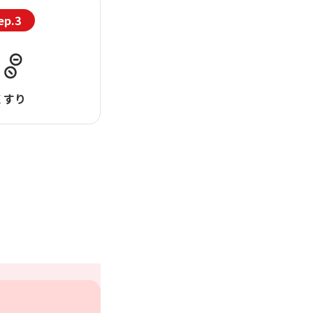
ep.3
くすり