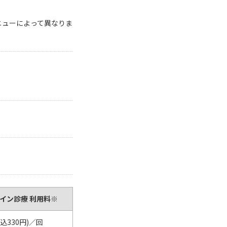
・支払い
引越し・建替え
ニューによって異なりま
関連
休止・解約
ライン診療 利用料※
税込330円)／回