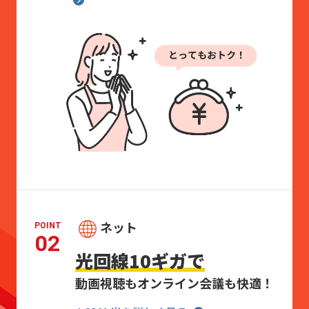
ネット
POINT
02
光回線10ギガで
動画視聴もオンライン会議も快適！