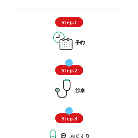
Step.1
予約
Step.2
診察
Step.3
おくすり