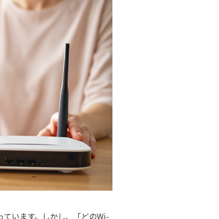
・支払い
引越し・建替え
関連
休止・解約
ています。しかし、「どのWi-