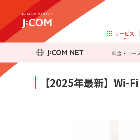
テレビ
ネット
メッシュWi-Fi
J:COM LINK mini
サービス
ほけん
ローン
料金・コー
相続そうだん
その他サービス
【2025年最新】Wi-
企業理念
サステナビリティ
新規ご加入の方
テレビ
ネット
テレビ
ネット
メッシュWi-Fi
J:COM LINK mini
オンライン
ほけん
新規ご加入の方
診療
ほけん
ローン
お申し込み
J:COM STREAM
えんかくサポート