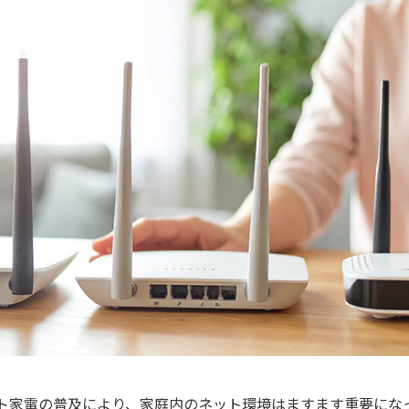
無料・特別料金の物件も！
J:COMブックス
パーソナルID
料金
対応エリア・物件をご案内
訪問・窓口
契約
加入特典
ト家電の普及により、家庭内のネット環境はますます重要になっ