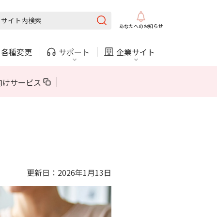
固定電話
ガス
あなたへの
お知らせ
・
各種変更
サポート
企業サイト
法人・自治体向けサービス
向けサービス
内
COMサービスご利用中の方
採用情報
固定電話
ガス
固定電話
ガス
更新日：2026年1月13日
お困りごと・お問い合わせ
法人・自治体向けサービス
（チャット）