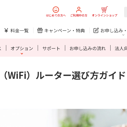
スマホ
でんき
はじめての方へ
ご利用中の方
オンラインショップ
料金一覧
キャンペーン・
特典
お申し込み
防犯カメラ
オンライン診療
ス
オプション
サポート
お申し込みの流れ
法人
Fi（WiFi）ルーター選び方ガイド
中期経営計画
ニュースリリース
会社案
J:
スマホ
でんき
スマホ
でんき
ホームIoT
防犯カメラ
新規ご加入の方
ご利用中の方
防犯カメラ
オンライン診療
お問い合わせ
各種お手続き
おうちサポート
各種お手続き