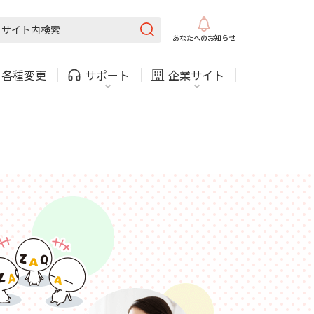
内
COMサービスご利用中の方
採用情報
固定電話
ガス
固定電話
ガス
あなたへの
お知らせ
・
各種変更
サポート
企業サイト
お困りごと・お問い合わせ
法人・自治体向けサービス
（チャット）
・支払い
引越し・建替え
内
COMサービスご利用中の方
採用情報
固定電話
ガス
固定電話
ガス
関連
休止・解約
お困りごと・お問い合わせ
法人・自治体向けサービス
（チャット）