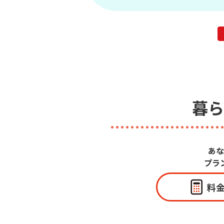
暮ら
あな
プラ
料