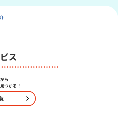
介
ビス
から
見つかる！
覧