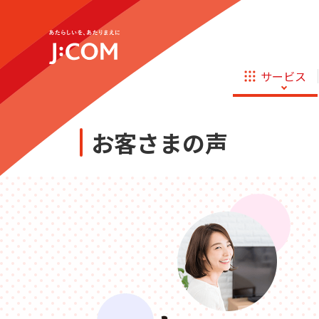
企業理念
サステナビリティ
新規ご加入の方
テレビ
ネット
テレビ
ネット
サービス
オンライン
ほけん
新規ご加入の方
診療
ほけん
ローン
お申し込み
お客さまの声
J:COM STREAM
えんかくサポート
相続そうだん
その他サービス
あなたにピッタリのプランがすぐわかる
防災情報サービス
自転車生活サポート
企業理念
サステナビリティ
新規ご加入の方
料金シミュレーション
テレビ
ネット
WiMAX
テレビ
ネット
障害・メンテナンス情報
オンライン
ほけん
新規ご加入の方
診療
ほけん
ローン
お申し込み
J:COM STREAM
えんかくサポート