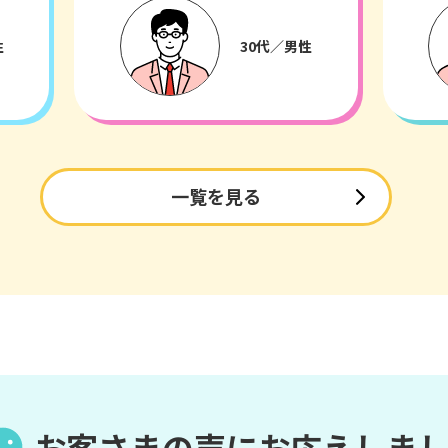
性
30代／男性
一覧を見る
お客さまの声に
お応えしま