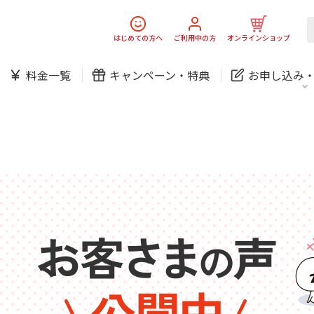
中期経営計画
ニュースリリース
会社案
J:
スマホ
でんき
スマホ
でんき
はじめての方へ
ご利用中の方
オンラインショップ
料金一覧
キャンペーン・
特典
お申し込み
ホームIoT
防犯カメラ
新規ご加入の方
ご利用中の方
防犯カメラ
オンライン診療
お問い合わせ
各種お手続き
おうちサポート
各種お手続き
無料・特別料金の物件も！
J:COMブックス
パーソナルID
料金
中期経営計画
ニュースリリース
会社案
J:
対応エリア・物件をご案内
スマホ
でんき
スマホ
でんき
訪問・窓口
契約
加入特典
ホームIoT
防犯カメラ
新規ご加入の方
ご利用中の方
防犯カメラ
オンライン診療
お問い合わせ
各種お手続き
おうちサポート
各種お手続き