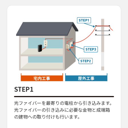
STEP1
STE
バー
光ファイバーを最寄りの電柱から引き込みます。
宅内
光ファイバーの引き込みに必要な金物と成端箱
入線
き込
の建物への取り付けも行います。
定し