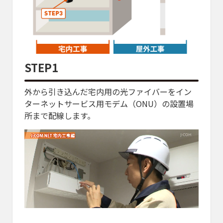
STEP1
STE
、作
外から引き込んだ宅内用の光ファイバーをイン
マル
ターネットサービス用モデム（ONU）の設置場
サー
所まで配線します。
す。
マル
サー
トか