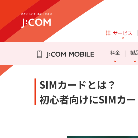
テレビ
ネット
通話料・SMS通信料
eSIM
かけ放題
よくある質問
詳細
迷惑電話・メッセージブロ
スマホ乗り換え Q&A
データ盛
動作確認端末
らく
iPhone 16
iPhone 15
サービス
ほけん
ローン
アクセサリーの追加購入
Samsung Galaxy A25 5G
料金
製
相続そうだん
その他サービス
企業理念
サステナビリティ
新規ご加入の方
SIMカードとは？
テレビ
ネット
テレビ
ネット
初心者向けにSIMカ
通話料・SMS通信料
eSIM
かけ放題
よくある質問
詳細
迷惑電話・メッセージブロ
スマホ乗り換え Q&A
データ盛
動作確認端末
らく
iPhone 16
iPhone 15
オンライン
ほけん
新規ご加入の方
診療
アクセサリーの追加購入
Samsung Galaxy A25 5G
ほけん
ローン
お申し込み
J:COM STREAM
えんかくサポート