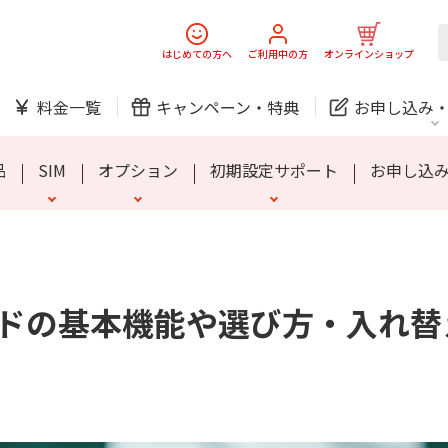
スマホ
でんき
はじめての方へ
ご利用中の方
オンラインショップ
ック
チェッカー
らくスマートフォン Lite
お子さま向けプラン
家族のスマホ保険
SIMロック解除について
シニア向けプラン
MIVE ケースマ
安心端末保証60
料金一覧
キャンペーン・
特典
お申し込み
防犯カメラ
オンライン診療
品
SIM
オプション
初期設定サポート
お申し込
中期経営計画
ニュースリリース
会社案
J:
スマホ
でんき
スマホ
でんき
ードの基本機能や
選び方・入れ替
ック
チェッカー
らくスマートフォン Lite
お子さま向けプラン
家族のスマホ保険
SIMロック解除について
シニア向けプラン
MIVE ケースマ
安心端末保証60
ホームIoT
防犯カメラ
新規ご加入の方
ご利用中の方
防犯カメラ
オンライン診療
お問い合わせ
各種お手続き
おうちサポート
各種お手続き