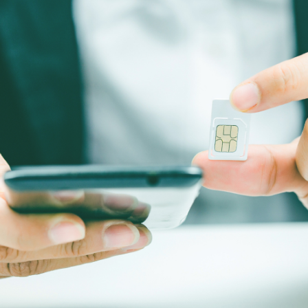
無料・特別料金の物件も！
J:COMブックス
パーソナルID
料金
対応エリア・物件をご案内
訪問・窓口
契約
加入特典