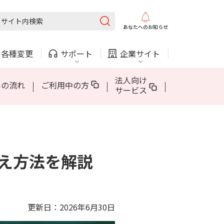
固定電話
ガス
あなたへの
お知らせ
AQUOS sense10
5Gについて
AppleCare+ for iPhone
・
各種変更
サポート
企業サイト
法人・自治体向けサービス
法人向け
みの流れ
ご利用中の方
サービス
内
COMサービスご利用中の方
採用情報
固定電話
ガス
固定電話
ガス
え方法を解説
AQUOS sense10
5Gについて
AppleCare+ for iPhone
お困りごと・お問い合わせ
法人・自治体向けサービス
（チャット）
更新日：2026年6月30日