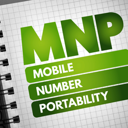
無料・特別料金の物件も！
J:COMブックス
パーソナルID
料金
対応エリア・物件をご案内
訪問・窓口
契約
加入特典