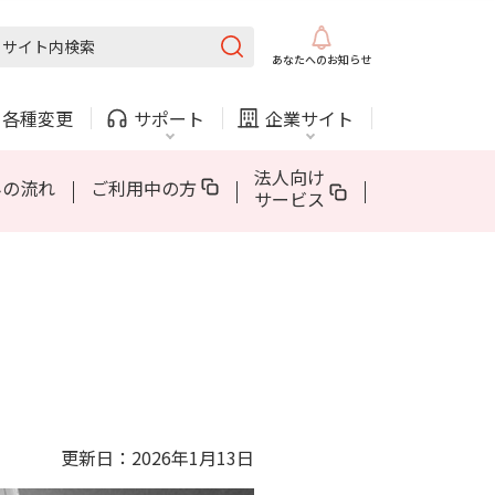
固定電話
ガス
あなたへの
お知らせ
AQUOS sense10
5Gについて
AppleCare+ for iPhone
・
各種変更
サポート
企業サイト
法人・自治体向けサービス
法人向け
みの流れ
ご利用中の方
サービス
内
COMサービスご利用中の方
採用情報
固定電話
ガス
固定電話
ガス
AQUOS sense10
5Gについて
AppleCare+ for iPhone
お困りごと・お問い合わせ
法人・自治体向けサービス
（チャット）
更新日：2026年1月13日