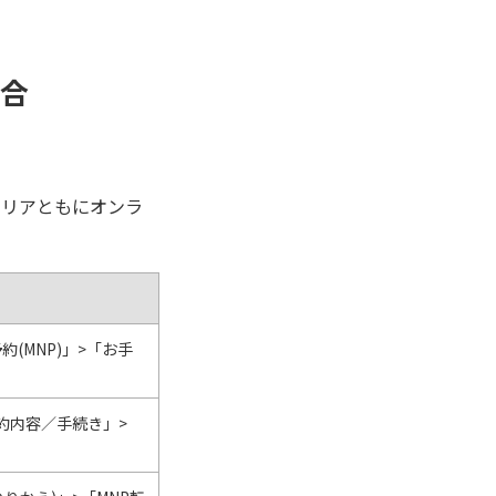
場合
ャリアともにオンラ
約(MNP)」>「お手
契約内容／手続き」>