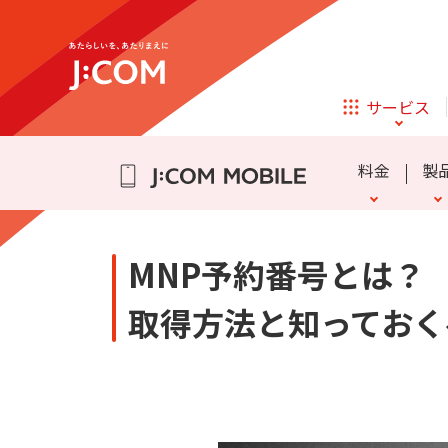
テレビ
ネット
通話料・SMS通信料
eSIM
かけ放題
よくある質問
詳細
迷惑電話・メッセージブロ
スマホ乗り換え Q&A
データ盛
動作確認端末
らく
iPhone 16
iPhone 15
サービス
ほけん
ローン
アクセサリーの追加購入
Samsung Galaxy A25 5G
料金
製
相続そうだん
その他サービス
企業理念
サステナビリティ
新規ご加入の方
MNP予約番号とは？
テレビ
ネット
テレビ
ネット
取得方法と知っておく
通話料・SMS通信料
eSIM
かけ放題
よくある質問
詳細
迷惑電話・メッセージブロ
スマホ乗り換え Q&A
データ盛
動作確認端末
らく
iPhone 16
iPhone 15
オンライン
ほけん
新規ご加入の方
診療
アクセサリーの追加購入
Samsung Galaxy A25 5G
ほけん
ローン
お申し込み
J:COM STREAM
えんかくサポート