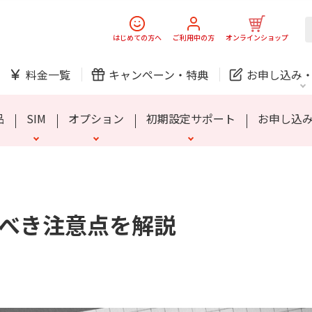
スマホ
でんき
はじめての方へ
ご利用中の方
オンラインショップ
ック
チェッカー
らくスマートフォン Lite
お子さま向けプラン
家族のスマホ保険
SIMロック解除について
シニア向けプラン
MIVE ケースマ
安心端末保証60
料金一覧
キャンペーン・
特典
お申し込み
防犯カメラ
オンライン診療
品
SIM
オプション
初期設定サポート
お申し込
中期経営計画
ニュースリリース
会社案
J:
スマホ
でんき
スマホ
でんき
べき注意点を解説
ック
チェッカー
らくスマートフォン Lite
お子さま向けプラン
家族のスマホ保険
SIMロック解除について
シニア向けプラン
MIVE ケースマ
安心端末保証60
ホームIoT
防犯カメラ
新規ご加入の方
ご利用中の方
防犯カメラ
オンライン診療
お問い合わせ
各種お手続き
おうちサポート
各種お手続き