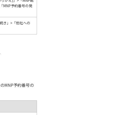
りかえ)」>「MNP転
「MNP予約番号の発
続き」>「他社への
。
のMNP予約番号の