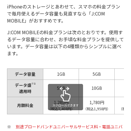
iPhoneのストレージとあわせて、スマホの料金プラン
で毎月使えるデータ容量も見直すなら「J:COM
MOBILE」がおすすめです。
J:COM MOBILEの料金プランは次のとおりです。使用す
るデータ容量に合わせ、お手頃な料金プランを提供して
います。データ容量は以下の4種類からシンプルに選べ
ます。
データ容量
1GB
5GB
1
※1
データ盛
5GB
10GB
2
適用時
1,280円
1,780円
2,
月額料金
スクロールできます
（税込1,408円）
（税込1,958円）
（税込2
別途ブロードバンドユニバーサルサービス料・電話ユニバ