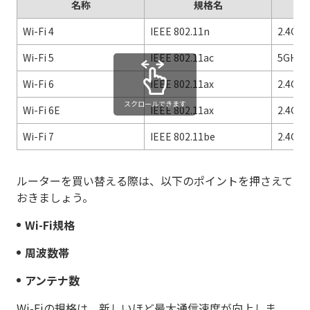
名称
規格名
利
Wi-Fi 4
IEEE 802.11n
2.4GH
Wi-Fi 5
IEEE 802.11ac
5GHz
Wi-Fi 6
IEEE 802.11ax
2.4GH
スクロールできます
Wi-Fi 6E
IEEE 802.11ax
2.4GH
Wi-Fi 7
IEEE 802.11be
2.4GH
ルーターを買い替える際は、以下のポイントを押さえて
おきましょう。
Wi-Fi規格
周波数帯
アンテナ数
Wi-Fiの規格は、新しいほど最大通信速度が向上しま