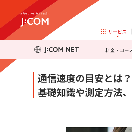
テレビ
ネット
メッシュWi-Fi
J:COM LINK mini
サービス
ほけん
ローン
料金・コー
相続そうだん
その他サービス
通信速度の目安とは？
企業理念
サステナビリティ
新規ご加入の方
テレビ
ネット
テレビ
ネット
基礎知識や測定方法、
メッシュWi-Fi
J:COM LINK mini
オンライン
ほけん
新規ご加入の方
診療
ほけん
ローン
お申し込み
J:COM STREAM
えんかくサポート