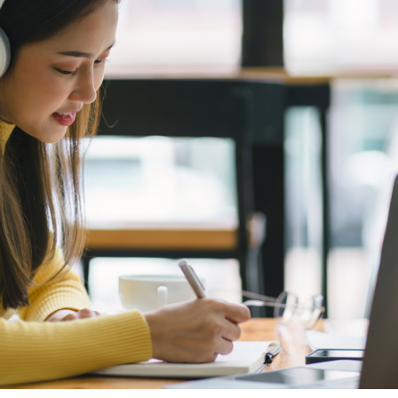
無料・特別料金の物件も！
J:COMブックス
パーソナルID
料金
対応エリア・物件をご案内
訪問・窓口
契約
加入特典