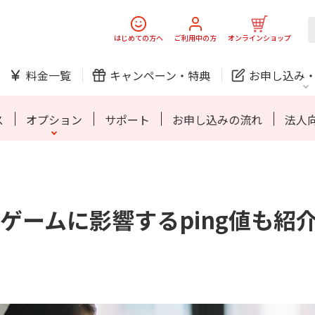
スマホ
でんき
はじめての方へ
ご利用中の方
オンラインショップ
料金一覧
キャンペーン・
特典
お申し込み
防犯カメラ
オンライン診療
ス
オプション
サポート
お申し込みの流れ
法人
中期経営計画
ニュースリリース
会社案
J:
スマホ
でんき
スマホ
でんき
ゲームに影響するping値も紹
ホームIoT
防犯カメラ
新規ご加入の方
ご利用中の方
防犯カメラ
オンライン診療
お問い合わせ
各種お手続き
おうちサポート
各種お手続き