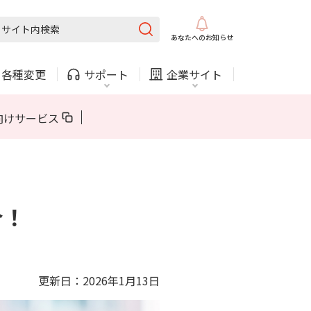
固定電話
ガス
あなたへの
お知らせ
・
各種変更
サポート
企業サイト
法人・自治体向けサービス
向けサービス
内
COMサービスご利用中の方
採用情報
固定電話
ガス
固定電話
ガス
介！
お困りごと・お問い合わせ
法人・自治体向けサービス
（チャット）
更新日：2026年1月13日